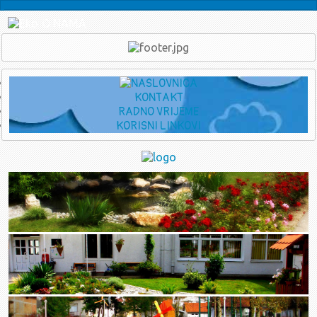
O NAMA
Ukratko o Vrtiću
Djelatnici
Eko škola - Eko vrtić
PRAVNI KUTAK
Transparentnost
Savjetovanje s javnošću
Planovi financiranja
KONTAKT
RADNO VRIJEME
Upravno vijeće
KORISNI LINKOVI
Sjednice u 2026.
srpanj - rujan
Poziv za 12. sjednicu UV-a (16.7.2026.)
travanj - lipanj
Zapisnik sa 11. sjednice UV-a (1.6.2026.)
Poziv za 11. sjednicu UV-a (1.6.2026.)
Zapisnik sa 10. sjednice UV-a (12.5.2026.)
Poziv za 10. sjednicu UV-a (12.05.2026.)
Zaključci sa 9. sjednice UV-a (14.04.2026.)
Poziv za 9. sjednicu UV-a (14.04.2026.)
siječanj - ožujak