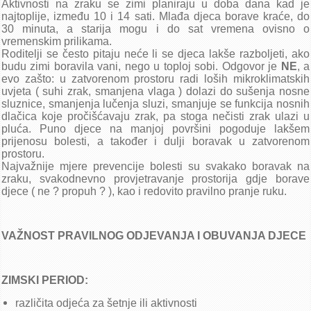
srpanj - rujan
Aktivnosti na zraku se zimi planiraju u doba dana kad je
najtoplije, između 10 i 14 sati. Mlađa djeca borave kraće, do
Zaključci sa 41. sjednice UV-a (27.9.2024.)
30 minuta, a starija mogu i do sat vremena ovisno o
Poziv za 41. sjednicu UV-a (27.9.2024.)
vremenskim prilikama.
Zaključci sa 40. sjednice UV-a (3.9.2024.)
Roditelji se često pitaju neće li se djeca lakše razboljeti, ako
budu zimi boravila vani, nego u toploj sobi. Odgovor je
NE
, a
Poziv za 40. sjednicu UV-a (3.9.2024.)
evo zašto: u zatvorenom prostoru radi loših mikroklimatskih
Zaključci sa 39. sjednice UV-a (23.7.2024.)
uvjeta ( suhi zrak, smanjena vlaga ) dolazi do sušenja nosne
Poziv za 39. sjednicu UV-a (23.7.2024.)
sluznice, smanjenja lučenja sluzi, smanjuje se funkcija nosnih
dlačica koje pročišćavaju zrak, pa stoga nečisti zrak ulazi u
travanj - lipanj
pluća. Puno djece na manjoj površini pogoduje lakšem
Zaključci sa 38. sjednice UV-a (25.6.2024.)
prijenosu bolesti, a također i dulji boravak u zatvorenom
prostoru.
Poziv za 38. sjednicu UV-a (25.6.2024.)
Najvažnije mjere prevencije bolesti su svakako boravak na
Zaključci sa 37. sjednice UV-a (11.6.2024.)
zraku, svakodnevno provjetravanje prostorija gdje borave
Poziv za 37. sjednicu UV-a (11.6.2024.)
djece ( ne ? propuh ? ), kao i redovito pravilno pranje ruku.
Zaključci sa 36. sjednice UV-a (14.5.2024.)
Poziv za 36. sjednicu UV-a (14.5.2024.)
VAŽNOST PRAVILNOG ODJEVANJA I OBUVANJA DJECE
siječanj - ožujak
Zaključci sa 35. sjednice UV-a (26.3.2024.)
Poziv za 35. sjednicu UV-a (26.3.2024.)
ZIMSKI PERIOD:
Zaključci sa 34. sjednice UV-a (20.2.2024.)
različita odjeća za šetnje ili aktivnosti
Poziv za 34. sjednicu UV-a (20.2.2024.)