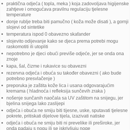
praktična odjeća ( topla, meka ) koja zadovoljava higijenske
Zaključci sa 33. sjednice UV-a (30.1.2024.)
zahtjeve i omogućava pravilnu regulaciju tjelesne
Poziv za 33. sjednicu UV-a (30.1.2024.)
temperature
Sjednice u 2023.
donje rublje treba biti pamučno ( koža može disati ), a gornji
slojevi od sintetike
listopad - prosinac
temperatura ispod 0 obavezno skafander
Zaključci sa 32. sjednice UV-a (20.12.2023.)
slojevito odijevanje kako se djeca prema potrebi mogu
Poziv za 32. sjednicu UV-a (20.12.2023.)
raskomotiti ili utopliti
Zaključci sa 31. sjednice UV-a (14.11.2023.)
nepotrebno je djeci obući previše odjeće, jer se onda ona
Poziv za 31. sjednicu UV-a (14.11.2023.)
znoje
Zaključci sa 30. sjednice UV-a (17.10.2023.)
kapa, šal, čizme i rukavice su obavezni
Poziv za 30. sjednicu UV-a (17.10.2023.)
rezervna odjeća i obuća su također obavezni ( ako bude
srpanj - rujan
potrebno presvlačenje )
preporuka je zaštita kože lica i usana odgovarajućim
Zaključci sa 29. sjednice UV-a (27.9.2023.)
kremama ( hladnoća i refleksija sunčevih zraka )
Poziv za 29. sjednicu UV-a (27.9.2023.)
nošenje sunčanih naočala sa UV zaštitom na snijegu, jer
Zaključci sa 28. sjednice UV-a (7.9.2023.)
bjelina snijega lako zaslijepi
Poziv za 28. sjednicu UV-a (7.9.2023.)
odjeća i obuća ne smiju biti tijesne, uske, sputavati tjelesne
Zaključci sa 27. sjednice UV-a (22.8.2023.)
pokrete, pritiskati dijelove tijela, izazivati natiske
Poziv za 27. sjednicu UV-a (22.8.2023.)
odjeća i obuća ne smiju biti ni prevelike ili preširoke, jer
Zaključci sa 26. sjednice UV-a (19.7.2023.)
onda padaju s nogu ili se iskrivljuju noge