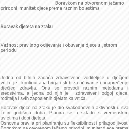
Boravkom na otvorenom jačamo
Zaključci sa 56. sjednice UV-a (22.8.2025.)
prirodni imunitet djece prema raznim bolestima
Poziv za 56. sjednicu UV-a (22.8.2025.)
Zaključci sa 55. sjednice UV-a (21.7.2025.)
Poziv za 55. sjednicu UV-a (21.7.2025.)
Boravak djeteta na zraku
travanj - lipanj
Zaključci sa 54. sjednice UV-a (10.06.2025.)
Važnost pravilnog odijevanja i obuvanja djece u ljetnom
Poziv za 54. sjednicu UV-a (10.6.2025.)
periodu
Zaključci sa 53. sjednice UV-a (20.05.2025.)
Poziv za 53. sjednicu UV-a (20.5.2025.)
Zaključci sa 52. sjednice UV-a (3.4.2025.)
Poziv za 52. sjednicu UV-a (3.4.2025.)
Jedna od bitnih zadaća zdravstvene voditeljice u dječjem
siječanj - ožujak
vrtiću je i kontinuirana briga i skrb za očuvanje i unapređenje
dječjeg zdravlja. Ona se provodi raznim metodama i
Zaključci sa 51. sjednice UV-a (19.3.2025.)
sredstvima, a jedna od njih je i zdravstveni odgoj djece,
Poziv za 51. sjednicu UV-a (19.3.2025.)
roditelja i svih zaposlenih djelatnika vrtića.
Zaključci sa 50. sjednice UV-a (18.2.2025.)
Boravak djece na zraku je dio svakodnevnih aktivnosti u sva
Izmjena i dopuna Dnevnog reda 50. sjednice UV-a
četiri godišnja doba. Planira se u skladu s vremenskim
Poziv za 50. sjednicu UV-a (18.2.2025.)
uvjetima i dobi djeteta.
Osnovna pravila pri planiranju su fleksibilnost i prilagodljivost.
Zaključci sa 49. sjednice UV-a (5.2.2025.)
Boravkom na otvorenom jačamo prirodni imunitet djece prema