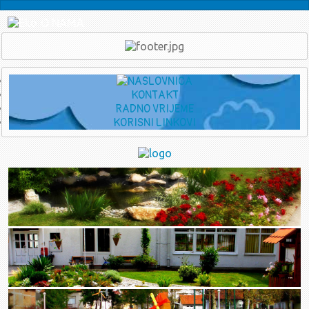
O NAMA
Ukratko o Vrtiću
Djelatnici
Eko škola - Eko vrtić
PRAVNI KUTAK
Transparentnost
Savjetovanje s javnošću
Planovi financiranja
KONTAKT
RADNO VRIJEME
Upravno vijeće
KORISNI LINKOVI
Sjednice u 2026.
srpanj - rujan
Poziv za 12. sjednicu UV-a (16.7.2026.)
travanj - lipanj
Zapisnik sa 11. sjednice UV-a (1.6.2026.)
Poziv za 11. sjednicu UV-a (1.6.2026.)
Zapisnik sa 10. sjednice UV-a (12.5.2026.)
Poziv za 10. sjednicu UV-a (12.05.2026.)
Zaključci sa 9. sjednice UV-a (14.04.2026.)
Poziv za 9. sjednicu UV-a (14.04.2026.)
siječanj - ožujak