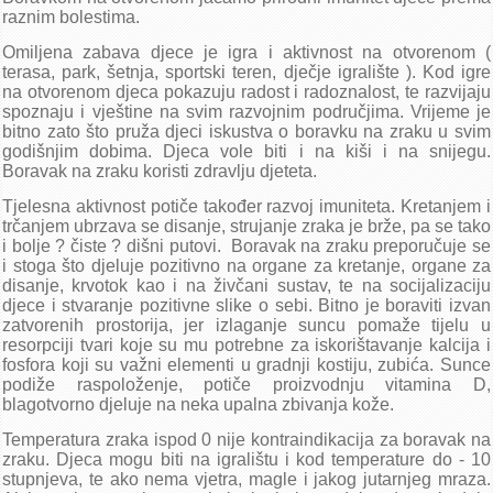
Poziv za 49. sjednicu UV-a (5.2.2025.)
raznim bolestima.
Poziv za 49. sjednicu UV-a (31.1.2025.) - odgođeno za 5.2.2025.
Omiljena zabava djece je igra i aktivnost na otvorenom (
Zaključci sa 48. sjednice UV-a (15.1.2025.)
terasa, park, šetnja, sportski teren, dječje igralište ). Kod igre
Poziv za 48. sjednicu UV-a (15.1.2025.)
na otvorenom djeca pokazuju radost i radoznalost, te razvijaju
spoznaju i vještine na svim razvojnim područjima. Vrijeme je
Zaključci sa 47. sjednice UV-a (13.1.2025.)
bitno zato što pruža djeci iskustva o boravku na zraku u svim
Poziv za 47. sjednicu UV-a (13.1.2025.)
godišnjim dobima. Djeca vole biti i na kiši i na snijegu.
Sjednice u 2024.
Boravak na zraku koristi zdravlju djeteta.
listopad - prosinac
Tjelesna aktivnost potiče također razvoj imuniteta. Kretanjem i
trčanjem ubrzava se disanje, strujanje zraka je brže, pa se tako
Zaključci sa 46. sjednice UV-a (18.12.2024.)
i bolje ? čiste ? dišni putovi. Boravak na zraku preporučuje se
Poziv za 46. sjednicu UV-a (18.12.2024.)
i stoga što djeluje pozitivno na organe za kretanje, organe za
Zaključci sa 45. sjednice UV-a (10.12.2024.)
disanje, krvotok kao i na živčani sustav, te na socijalizaciju
djece i stvaranje pozitivne slike o sebi. Bitno je boraviti izvan
Poziv za 45. sjednicu UV-a (10.12.2024.)
zatvorenih prostorija, jer izlaganje suncu pomaže tijelu u
Zaključci sa 44. sjednice UV-a (7.11.2024.)
resorpciji tvari koje su mu potrebne za iskorištavanje kalcija i
Poziv za 44. sjednicu UV-a (7.11.2024.)
fosfora koji su važni elementi u gradnji kostiju, zubića. Sunce
podiže raspoloženje, potiče proizvodnju vitamina D,
Zaključci sa 43. sjednice UV-a (24.10.2024.)
blagotvorno djeluje na neka upalna zbivanja kože.
Poziv za 43. sjednicu UV-a (24.10.2024.)
Temperatura zraka ispod 0 nije kontraindikacija za boravak na
Zaključci sa 42. sjednice UV-a (15.10.2024.)
zraku. Djeca mogu biti na igralištu i kod temperature do - 10
Poziv za 42. sjednicu UV-a (15.10.2024.)
stupnjeva, te ako nema vjetra, magle i jakog jutarnjeg mraza.