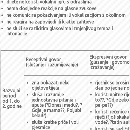
dijete ne koristi vokalnu igru s odraslima
Poziv za 11. sjednicu UV-a (9.6.2022.)
nema dosljedne reakcije na glasne zvukove
Zaključci sa 10. sjednice UV-a (6.5.2022.)
ne komunicira pokazivanjem ili vokalizacijom s okolinom
Poziv za 10. sjednicu UV-a (6.5.2022.)
ne reagira na zapovijedi ili kratke zahtjeve
Zaključci sa 9. sjednice UV-a (20.4.2022.)
ne služi se različitim glasovima izmjenjivog tempa i
Poziv za 9. sjednicu UV-a (20.4.2022.)
intonacije
siječanj - ožujak
Zaključci sa 8. sjednice UV-a (15.3.2022.)
Poziv za 8. sjednicu UV-a (15.3.2022.)
Ekspresivni govor
Zaključci sa 7. sjednice UV-a (7.3.2022.)
Receptivni govor
(glasanje i govorno
(slušanje i razumijevanje)
Poziv za 7. sjednicu UV-a (7.3.2022.)
izražavanje)
Zaključci sa 6. sjednice UV-a (20.1.2022.)
Poziv za 6. sjednicu UV-a (20.1.2022.)
zna pokazati neke
rječnik se proširu
Sjednice u 2021.
dijelove tijela
dan po jedna nov
Razvojni
sluša i razumije
koristi upitne rij
Zaključci sa 5. sjednice UV-a od 21.12.2021.
period
jednostavna pitanja i
to??, ?Gdje zeko?
od 1. do
Zaključci sa 4. sjednice UV-a od 2.12.2021.
upute (?Donesi medu?, ?
pa-pa??)
2. godine
Poziv za 4. sjednicu UV-a (2.12.2021.)
Gdje je mama??, Poljubi
koristi rečenice 
bebu!?)
Zaključci sa 3. sjednice UV-a od 8.11.2021.
riječi (?još skaka
sluša kratke priče i voli
vode?, ?tatin au
Poziv za 3. sjednicu UV-a (8.11.2021.)
pjesmice
koristi se različi
Zaključci sa 2.sjednice UV-a od 14.10.2021.