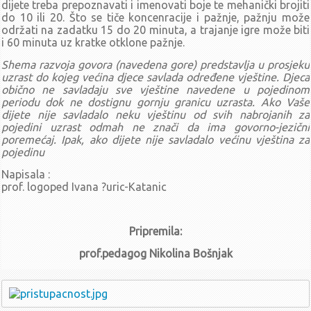
dijete treba prepoznavati i imenovati boje te mehanički brojiti
Pravo na pristup informacijama
Javna nabava
Natječaji
do 10 ili 20. Što se tiče koncenracije i pažnje, pažnju može
održati na zadatku 15 do 20 minuta, a trajanje igre može biti
KUTAK ZA RODITELJE
i 60 minuta uz kratke otklone pažnje.
Savjeti stručnjaka
Shema razvoja govora (navedena gore) predstavlja u prosjeku
Psihologinja
Pedagoginja
Logopedinja
uzrast do kojeg većina djece savlada određene vještine. Djeca
Zdravstvena voditeljica
obično ne savladaju sve vještine navedene u pojedinom
periodu dok ne dostignu gornju granicu uzrasta. Ako Vaše
Priprema djeteta za polazak u jaslice/vrtić
dijete nije savladalo neku vještinu od svih nabrojanih za
Suradnja Vrtića i roditelja
pojedini uzrast odmah ne znači da ima govorno-jezični
Projekti/Aktivnosti
poremećaj. Ipak, ako dijete nije savladalo većinu vještina za
pojedinu
Dugoselski 'Zečići' sudjelovali u projektu 'Mama, budi zdrava'
Vrtićki zbor 'Martinčice i dečki'
Napisala :
prof. logoped Ivana ?uric-Katanic
Aktivnosti u starijoj jasličkoj skupini Mišići: zima
Matematička šetnja šumom
Projekt Put oko svijeta
Biljni i životinjski svijet jezera
Projekt Labuđe jezero
Pripremila:
PRIJAVA IZOSTANKA DJETETA
prof.pedagog Nikolina Bošnjak
Traži ...