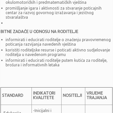
srpanj - rujan
okulomotoričkih i predmatematičkih vještina
Zaključci sa 41. sjednice UV-a (27.9.2024.)
promišljanje igara i aktivnosti za stvaranje poticajnih
centar za razvoj govornog izražavanja i jezičnog
Poziv za 41. sjednicu UV-a (27.9.2024.)
stvaralaštva
Zaključci sa 40. sjednice UV-a (3.9.2024.)
Poziv za 40. sjednicu UV-a (3.9.2024.)
Zaključci sa 39. sjednice UV-a (23.7.2024.)
BITNE ZADAĆE U ODNOSU NA RODITELJE
Poziv za 39. sjednicu UV-a (23.7.2024.)
informirati i educirati roditelje o značenju pravovremenog
travanj - lipanj
poticanja razvijanja navedenih vještina
koristiti roditeljske resurse i poticati aktivno sudjelovanje
Zaključci sa 38. sjednice UV-a (25.6.2024.)
roditelja u navedenom programu
Poziv za 38. sjednicu UV-a (25.6.2024.)
informirati i educirati roditelje putem kutića za roditelje,
Zaključci sa 37. sjednice UV-a (11.6.2024.)
brošura i informativnih letaka
Poziv za 37. sjednicu UV-a (11.6.2024.)
Zaključci sa 36. sjednice UV-a (14.5.2024.)
Poziv za 36. sjednicu UV-a (14.5.2024.)
siječanj - ožujak
INDIKATORI
VRIJEME
Zaključci sa 35. sjednice UV-a (26.3.2024.)
STANDARD
NOSITELJI
KVALITETE
TRAJANJA
Poziv za 35. sjednicu UV-a (26.3.2024.)
Zaključci sa 34. sjednice UV-a (20.2.2024.)
-Inicijalni i
Poziv za 34. sjednicu UV-a (20.2.2024.)