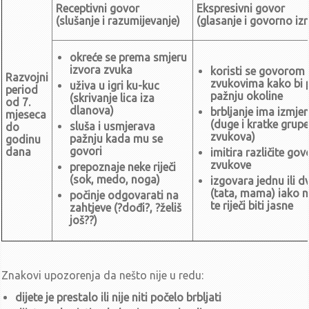
Sjednice u 2022.
Receptivni govor
Ekspresivni govor
(slušanje i razumijevanje)
(glasanje i govorno iz
listopad - prosinac
Zaključci sa 18. sjednice UV-a (29.12.2022.)
okreće se prema smjeru
Poziv za 18. sjednicu UV-a (29.12.2022.)
izvora zvuka
koristi se govorom i
Razvojni
Zaključci sa 17. sjednice UV-a (8.11.2022.)
zvukovima kako bi 
uživa u igri ku-kuc
period
Poziv za 17. sjednicu UV-a (8.11.2022.)
pažnju okoline
(skrivanje lica iza
od 7.
dlanova)
Zaključci sa 16. sjednice UV-a (19.10.2022.)
brbljanje ima izmje
mjeseca
(duge i kratke grupe
sluša i usmjerava
do
Poziv za 16. sjednicu UV-a (19.10.2022.)
zvukova)
pažnju kada mu se
godinu
srpanj - rujan
govori
dana
imitira različite go
Poziv za 15. sjednicu UV-a (30.9.2022.)
zvukove
prepoznaje neke riječi
(sok, medo, noga)
Zaključci sa 14. sjednice UV-a (28.9.2022.)
izgovara jednu ili dvi
(tata, mama) iako 
počinje odgovarati na
Poziv za 14. sjednicu UV-a (28.9.2022.)
te riječi biti jasne
zahtjeve (?dođi?, ?želiš
Zaključci sa 13. sjednice UV-a (13.9.2022.)
još??)
Poziv za 13. sjednicu UV-a (13.9.2022.)
Zaključci sa 12. sjednice UV-a (1.8.2022.)
Poziv za 12. sjednicu UV-a (1.8.2022.)
Znakovi upozorenja da nešto nije u redu:
travanj - lipanj
dijete je prestalo ili nije niti počelo brbljati
Zaključci sa 11. sjednice UV-a (9.6.2022.)