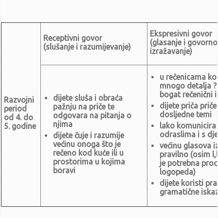
2022/2023.
Godišnji plan i program rada DV Dugo Selo za ped. god.
2022/2023.
Plan klasifikacijskih oznaka i brojčanih oznaka stvaratelja i
Ekspresivni govor
Receptivni govor
primatelja akata za 2023.g.
(glasanje i govorno
(slušanje i razumijevanje)
Godišnji plan i program rada DV Dugo Selo za ped. god.
izražavanje)
2021/2022.
Plan klasifikacijskih oznaka i brojčanih oznaka stvaratelja i
primatelja akata za 2022. godinu
u rečenicama kor
mnogo detalja ?
Izvješće o odgojno-obrazovnom radu DV 'Dugo Selo' za ped.god.
2020.-2021.
bogat rečenični 
dijete sluša i obraća
Razvojni
Plan zaštite od požara
dijete priča priče
pažnju na priče te
period
dosljedne temi
odgovara na pitanja o
Poslovnici, protokoli...
od 4. do
njima
lako komunicira 
5. godine
Poslovnik o radu Odgojiteljskog vijeća DVDS
odraslima i s d
dijete čuje i razumije
Poslovnik o radu Upravnog vijeća
većinu onoga što je
većinu glasova 
rečeno kod kuće ili u
Pravilnici
pravilno (osim l,lj 
prostorima u kojima
je potrebna proc
Pravila za upravljanje dokumentarnim gradivom s popisom
boravi
logopeda)
gradiva i rokovima čuvanja - 2023.
dijete koristi pra
Pravilnik o zaštiti prijavitelja nepravilnosti
gramatične iska
Pravilnik o unutarnjem ustrojstvu i načinu rada Dječjeg vrtića Dugo
Selo - 2025.
Pravilnik o izmjenama i dopunama Pravilnika o radu (2023.)