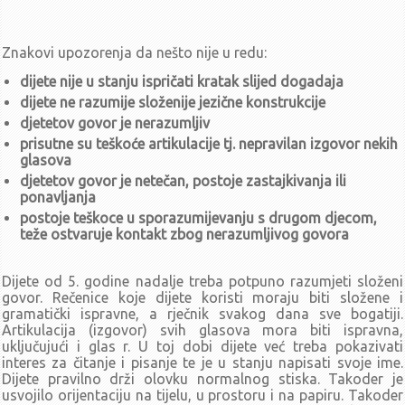
Pravilnik o radu
Pravilnik o zaštiti na radu
Pravilnik o korištenju sustava videonadzora u DV 'Dugo Selo'
Znakovi upozorenja da nešto nije u redu:
Strateški dokument
Zakoni
dijete nije u stanju ispričati kratak slijed dogadaja
Ostali dokumenti
dijete ne razumije složenije jezične konstrukcije
Procedure
djetetov govor je nerazumljiv
Procedura zaprimanja računa
prisutne su teškoće artikulacije tj. nepravilan izgovor nekih
Procedura naplate prihoda Dječjeg vrtića 'Dugo Selo'
glasova
Procedura izdavanja i obračunavanja putnih naloga
djetetov govor je netečan, postoje zastajkivanja ili
ponavljanja
Procedura stvaranja ugovornih obveza za koje nije potreban
postupak javne nabave
postoje teškoce u sporazumijevanju s drugom djecom,
Procedura upravljanja i raspolaganja nekretninama
teže ostvaruje kontakt zbog nerazumljivog govora
Izjava o pristupačnosti mrežnog sjedišta dvds.hr
Izvješća
Dijete od 5. godine nadalje treba potpuno razumjeti složeni
govor. Rečenice koje dijete koristi moraju biti složene i
Zaštita osobnih podataka
gramatički ispravne, a rječnik svakog dana sve bogatiji.
Pravilnik o prikupljanju, obradi i zaštiti osobnih podataka
Artikulacija (izgovor) svih glasova mora biti ispravna,
Politika prikupljanja, obrade i zaštite osobnih podataka u dječjem
uključujući i glas r. U toj dobi dijete već treba pokazivati
vrtiću Dugo Selo
interes za čitanje i pisanje te je u stanju napisati svoje ime.
Dijete pravilno drži olovku normalnog stiska. Takoder je
Odluka o imenovanju službenika za zaštitu osobnih podataka
usvojilo orijentaciju na tijelu, u prostoru i na papiru. Takoder
Zaštita podataka (GDPR)