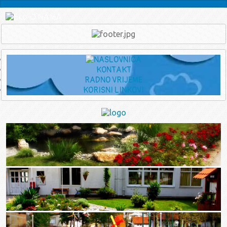
O NAMA
Ukratko o Vrtiću
Djelatnici
Eko škola - Eko vrtić
PRAVNI KUTAK
Transparentnost
Savjetovanje s javnošću
Planovi financiranja
KONTAKT
RADNO VRIJEME
Upravno vijeće
KORISNI LINKOVI
Sjednice u 2026.
srpanj - rujan
Poziv za 12. sjednicu UV-a (16.7.2026.)
travanj - lipanj
Zapisnik sa 11. sjednice UV-a (1.6.2026.)
Poziv za 11. sjednicu UV-a (1.6.2026.)
Zapisnik sa 10. sjednice UV-a (12.5.2026.)
Poziv za 10. sjednicu UV-a (12.05.2026.)
Zaključci sa 9. sjednice UV-a (14.04.2026.)
Poziv za 9. sjednicu UV-a (14.04.2026.)
siječanj - ožujak