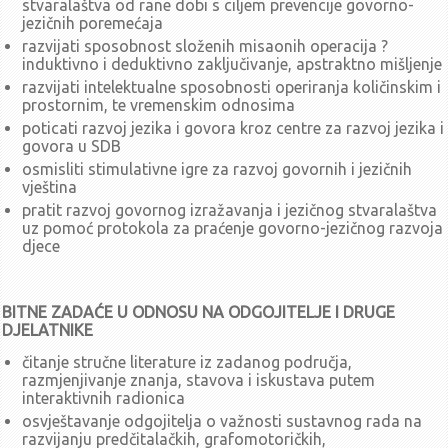
stvaralaštva od rane dobi s ciljem prevencije govorno-
Poziv za 49. sjednicu UV-a (5.2.2025.)
jezičnih poremećaja
Poziv za 49. sjednicu UV-a (31.1.2025.) - odgođeno za 5.2.2025.
razvijati sposobnost složenih misaonih operacija ?
Zaključci sa 48. sjednice UV-a (15.1.2025.)
induktivno i deduktivno zaključivanje, apstraktno mišljenje
Poziv za 48. sjednicu UV-a (15.1.2025.)
razvijati intelektualne sposobnosti operiranja količinskim i
Zaključci sa 47. sjednice UV-a (13.1.2025.)
prostornim, te vremenskim odnosima
poticati razvoj jezika i govora kroz centre za razvoj jezika i
Poziv za 47. sjednicu UV-a (13.1.2025.)
govora u SDB
Sjednice u 2024.
osmisliti stimulativne igre za razvoj govornih i jezičnih
listopad - prosinac
vještina
Zaključci sa 46. sjednice UV-a (18.12.2024.)
pratit razvoj govornog izražavanja i jezičnog stvaralaštva
uz pomoć protokola za praćenje govorno-jezičnog razvoja
Poziv za 46. sjednicu UV-a (18.12.2024.)
djece
Zaključci sa 45. sjednice UV-a (10.12.2024.)
Poziv za 45. sjednicu UV-a (10.12.2024.)
Zaključci sa 44. sjednice UV-a (7.11.2024.)
BITNE ZADAĆE U ODNOSU NA ODGOJITELJE I DRUGE
Poziv za 44. sjednicu UV-a (7.11.2024.)
DJELATNIKE
Zaključci sa 43. sjednice UV-a (24.10.2024.)
čitanje stručne literature iz zadanog područja,
Poziv za 43. sjednicu UV-a (24.10.2024.)
razmjenjivanje znanja, stavova i iskustava putem
interaktivnih radionica
Zaključci sa 42. sjednice UV-a (15.10.2024.)
osvještavanje odgojitelja o važnosti sustavnog rada na
Poziv za 42. sjednicu UV-a (15.10.2024.)
razvijanju predčitalačkih, grafomotoričkih,