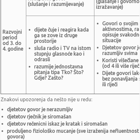
(glasanje i govorno
(slušanje i razumijevanje)
izražavanje)
Dokumenti
Opći akti
Govori o svojim
Statutarna odluka o izmjenama i dopuni Statuta DV Dugo Selo
aktivnostima, ra
dijete čuje i reagira kada
Razvojni
Odluka o radnom vremenu Vrtića za ped. god. 2025/2026.
opisuje svakodn
ga se zove iz druge
period
Odluka o radnom vremenu Vrtića za ped. god. 2024/2025.
situacije
prostorije
od 3. do
Odluka o zabrani pušenja u Vrtiću
Statut Vrtića
Djetetov govor j
sluša radio i TV na istom
4. godine
razumljiv svima
stupnju glasnoće kao i
Odluka o rasporedu radnog vremena za ped. god. 2023/2024.
odrasli
Koristi višečlane
Odluka o rasporedu radnog vremena za ped. god. 2022/2023.
(od 4 ili više riječ
razumije jednostavna
Planovi
pitanja tipa Tko? Što?
Dijete govori lak
Gdje? Zašto?
Godišnji plan i program rada DV za ped. god. 2025/2026.
bez ponavljanja
ili riječi
I Izmjene i dopune Godišnjeg plana i programa rada DV za ped.
god. 2024/2025.
Godišnji plan i program rada DV za ped. god. 2024/2025.
Znakovi upozorenja da nešto nije u redu:
I izmjena i dopuna Godišnjeg plana i programa rada DV za ped.
djetetov govor je nerazumljiv
god. 2023/2024.
djetetov rječnik je siromašan
Godišnji plan i program rada DV 'Dugo Selo' za ped. god.
2023/2024.
djetetov rečenicni iskaz je kratak i siromašan
Kurikulum DV 'Dugo Selo'
produljeno fiziološko mucanje (sve izraženija nefluentnost
Godišnji plan i program rada DV Dugo Selo za ped. god.
govora)