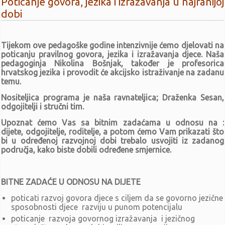
Poticanje govora, jezika i izražavanja u najranijoj
Zaključci sa 56. sjednice UV-a (22.8.2025.)
dobi
Poziv za 56. sjednicu UV-a (22.8.2025.)
Zaključci sa 55. sjednice UV-a (21.7.2025.)
Poziv za 55. sjednicu UV-a (21.7.2025.)
Tijekom ove pedagoške godine intenzivnije ćemo djelovati na
poticanju pravilnog govora, jezika i izražavanja djece. Naša
travanj - lipanj
pedagoginja Nikolina Bošnjak, također je profesorica
Zaključci sa 54. sjednice UV-a (10.06.2025.)
hrvatskog jezika i provodit će akcijsko istraživanje na zadanu
temu.
Poziv za 54. sjednicu UV-a (10.6.2025.)
Zaključci sa 53. sjednice UV-a (20.05.2025.)
Nositeljica programa
je naša ravnateljica; Draženka Sesan,
odgojitelji i stručni tim.
Poziv za 53. sjednicu UV-a (20.5.2025.)
Zaključci sa 52. sjednice UV-a (3.4.2025.)
Upoznat ćemo Vas sa bitnim zadaćama u odnosu na :
Poziv za 52. sjednicu UV-a (3.4.2025.)
dijete,
odgojitelje,
roditelje, a potom ćemo Vam prikazati što
bi u određenoj razvojnoj dobi trebalo usvojiti iz zadanog
siječanj - ožujak
područja, kako biste dobili određene smjernice.
Zaključci sa 51. sjednice UV-a (19.3.2025.)
Poziv za 51. sjednicu UV-a (19.3.2025.)
Zaključci sa 50. sjednice UV-a (18.2.2025.)
BITNE ZADAĆE U ODNOSU NA DIJETE
Izmjena i dopuna Dnevnog reda 50. sjednice UV-a
poticati razvoj govora djece s ciljem da se govorno jezične
Poziv za 50. sjednicu UV-a (18.2.2025.)
sposobnosti djece razviju u punom potencijalu
Zaključci sa 49. sjednice UV-a (5.2.2025.)
poticanje razvoja govornog izražavanja i jezičnog