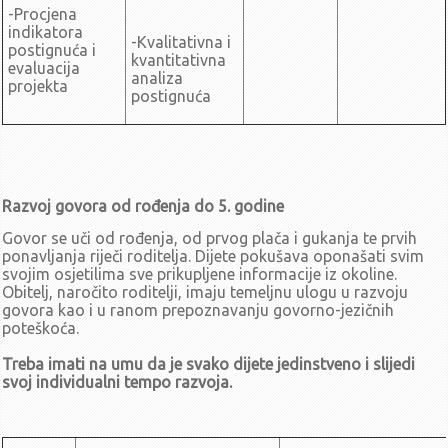
-Procjena
Poziv za 26. sjednicu UV-a (19.7.2023.)
indikatora
travanj - lipanj
-Kvalitativna i
postignuća i
kvantitativna
evaluacija
Zaključci sa 25. sjednice UV-a (15.6.2023.)
analiza
projekta
Poziv za 25. sjednicu UV-a (15.6.2023.)
postignuća
Zaključci sa 24. sjednice UV-a (16.5.2023.)
Poziv za 24. sjednicu UV-a (16.5.2023.)
Zaključci sa 23. sjednice UV-a (2.5.2023.)
Prijedlog izmjene i dopune 23. sjednice UV-a (2.5.2023.)
Razvoj govora od rođenja do 5. godine
Poziv za 23. sjednicu UV-a (2.5.2023.)
siječanj - ožujak
Govor se uči od rođenja, od prvog plača i gukanja te prvih
ponavljanja riječi roditelja. Dijete pokušava oponašati svim
Zaključci sa 22. sjednice UV-a (28.3.2023.)
svojim osjetilima sve prikupljene informacije iz okoline.
Poziv za 22. sjednicu UV-a (28.3.2023.)
Obitelj, naročito roditelji, imaju temeljnu ulogu u razvoju
govora kao i u ranom prepoznavanju govorno-jezičnih
Zaključci sa 21. sjednice UV-a (7.3.2023.)
poteškoća.
Poziv za 21. sjednicu UV-a (7.3.2023.)
Zaključci sa 20. sjednice UV-a (14.2.2023.)
Treba imati na umu da je svako dijete jedinstveno i slijedi
svoj individualni tempo razvoja.
Poziv za 20. sjednicu UV-a (14.2.2023.)
Zaključci sa 19. sjednice UV-a (26.1.2023.)
Poziv za 19. sjednicu UV-a (26.1.2023.)